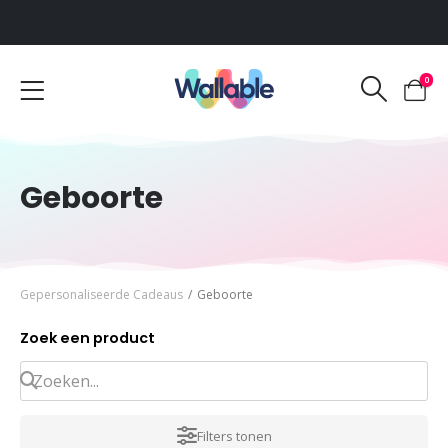
Voor 12:00 uur besteld, dezelfde werkdag verzonden
0
Geboorte
Gepersonaliseerde Cadeaus
/
Geboorte
Zoek een product
Filters tonen