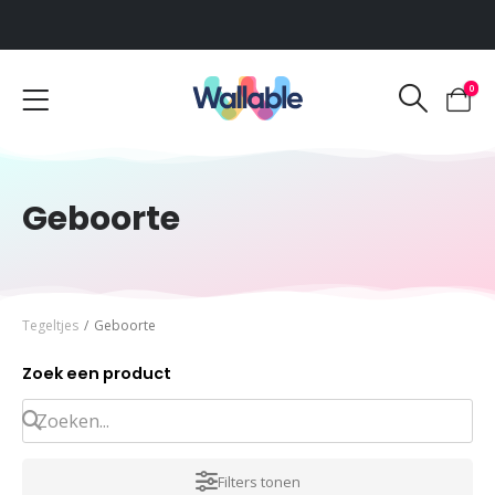
Voor 12:00 uur besteld, dezelfde werkdag verzonden
0
Geboorte
Tegeltjes
/
Geboorte
Zoek een product
Filters tonen