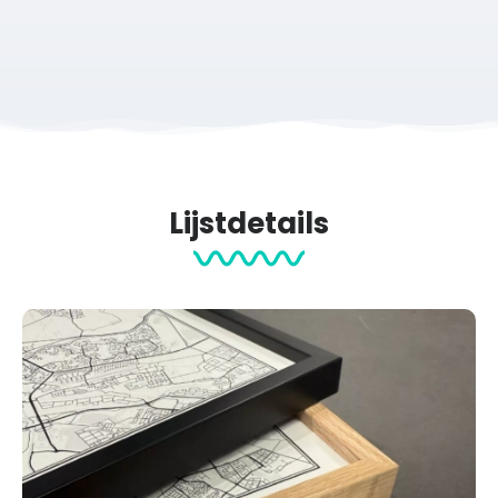
Productcategorieën:
Sport Prints
Cadeau na Marathon
Hardloop events
Hardlopen
Posters
Lijstdetails