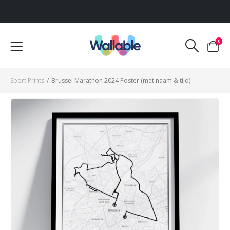
Voor 12:00 uur besteld, dezelfde werkdag verzonden
0
Sport Prints
/
Brussel Marathon 2024 Poster (met naam & tijd)