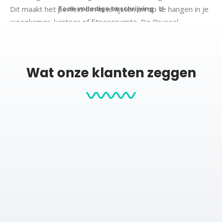
Dit maakt het perfect om in te lijsten en op te hangen in je
Toon volledige beschrijving
woonkamer, kantoor of fitnessruimte. De Brussel
Marathon Poster is niet alleen een mooie herinnering aan
jouw prestatie, maar ook een geweldig cadeau voor elke
hardloopliefhebber.
Wat onze klanten zeggen
Details:
Weergeeft de volledige route van de Brussel Marathon van 3
november 2024.
Personaliseerbaar met naam, eindtijd en datum.
Hoogwaardige print op premium papier, ideaal om in te lijsten.
Een perfect aandenken voor jou of een cadeau voor een
marathonliefhebber.
Breng de herinnering aan jouw prestatie tot leven met
deze unieke Brussel Marathon Poster en laat de trots van
je race elke dag opnieuw schitteren.