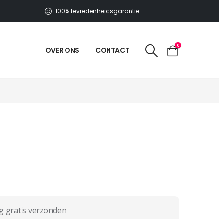
100% tevredenheidsgarantie
0
OVER ONS
CONTACT
ag
gratis
verzonden