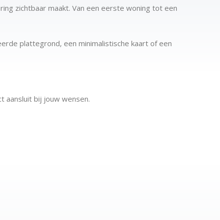
ering zichtbaar maakt. Van een eerste woning tot een
erde plattegrond, een minimalistische kaart of een
t aansluit bij jouw wensen.
taat jouw eigen unieke city map van Gouda.