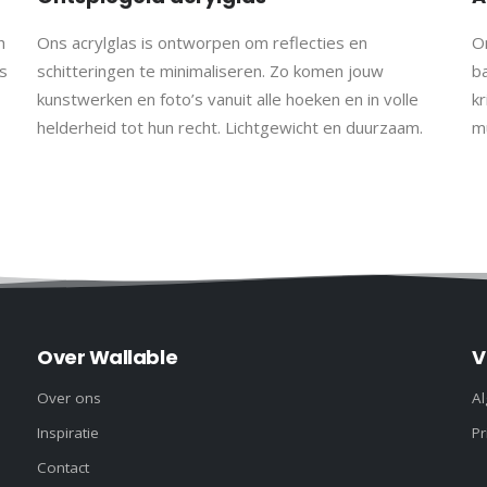
h
Ons acrylglas is ontworpen om reflecties en
On
 werkdag gratis verzonden.
s
schitteringen te minimaliseren. Zo komen jouw
b
kunstwerken en foto’s vanuit alle hoeken en in volle
kr
helderheid tot hun recht. Lichtgewicht en duurzaam.
m
m papier met structuur (maat S en M) en een matte afwerking, 
 (21×30 cm)
M (30×40 cm)
L (50×70 cm) XL (60×90 cm)
m
contact
met ons op voor de mogelijkheden.
kaarten
Over Wallable
V
Over ons
A
Inspiratie
Pr
Contact