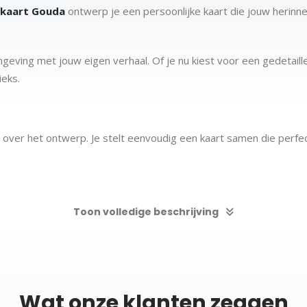
skaart Gouda
ontwerp je een persoonlijke kaart die jouw herinn
eving met jouw eigen verhaal. Of je nu kiest voor een gedetaille
ieks.
 over het ontwerp. Je stelt eenvoudig een kaart samen die perfec
Toon volledige beschrijving
sueel te maken
mbineren, zoals een huis, werkplek of favoriete locatie. Zo onts
Wat onze klanten zeggen
ty map