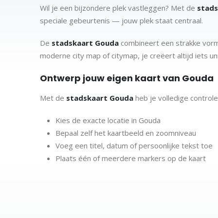
Wil je een bijzondere plek vastleggen? Met de
stad
speciale gebeurtenis — jouw plek staat centraal.
De
stadskaart Gouda
combineert een strakke vormg
moderne city map of citymap, je creëert altijd iets un
Ontwerp jouw eigen kaart van Gouda
Met de
stadskaart Gouda
heb je volledige controle
Kies de exacte locatie in Gouda
Bepaal zelf het kaartbeeld en zoomniveau
Voeg een titel, datum of persoonlijke tekst toe
Plaats één of meerdere markers op de kaart
Gebruik een foto marker om jouw herinnering vi
Met meerdere markers kun je verschillende plekken co
Van stadskaart tot plattegrond en ci