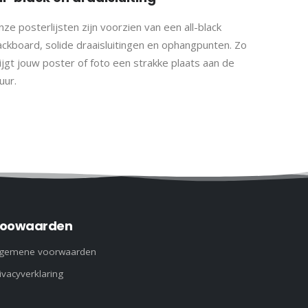
ze posterlijsten zijn voorzien van een all-black
ackboard, solide draaisluitingen en ophangpunten. Zo
ijgt jouw poster of foto een strakke plaats aan de
uur.
om schitteringen te voorkomen.
oowaarden
lgemene voorwaarden
ivacyverklaring