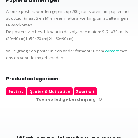
Papier & afmetingen
Al onze posters worden geprint op 200 grams premium papier met
structuur (maat S en M) en een matte afwerking, om schitteringen
te voorkomen.
De posters zijn beschikbaar in de volgende maten:
S (21×30 cm)
M
(30×40 cm)
L (50×70 cm) XL (60×90 cm)
Wil je graag een poster in een ander formaat? Neem
contact
met
ons op voor de mogelijkheden.
Productcategorieën:
Posters
Quotes & Motivation
Zwart wit
Toon volledige beschrijving