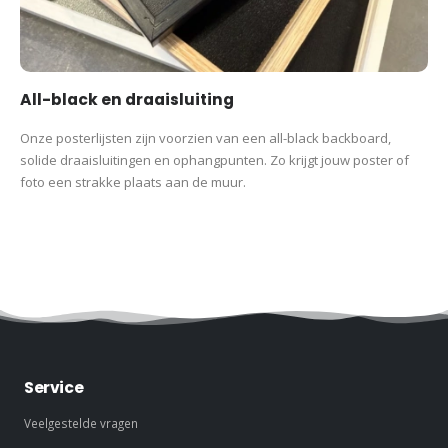
All-black en draaisluiting
Onze posterlijsten zijn voorzien van een all-black backboard,
solide draaisluitingen en ophangpunten. Zo krijgt jouw poster of
foto een strakke plaats aan de muur.
Service
Veelgestelde vragen