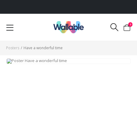
Voor 12:00 uur besteld, dezelfde werkdag verzonden
0
Posters
/
Have a wonderful time