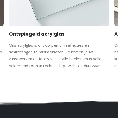
Ontspiegeld acrylglas
A
h
Ons acrylglas is ontworpen om reflecties en
On
s
schitteringen te minimaliseren. Zo komen jouw
b
kunstwerken en foto’s vanuit alle hoeken en in volle
kr
helderheid tot hun recht. Lichtgewicht en duurzaam.
m