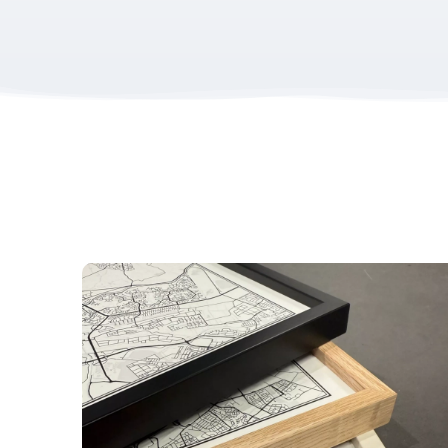
Productcategorieën:
Sport Prints
Cadeau na Marathon
Hardloop e