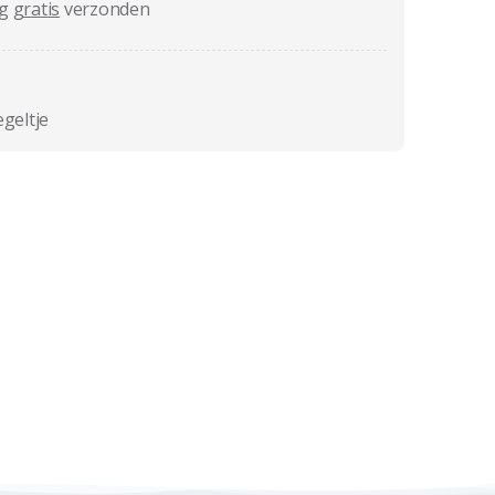
ag
gratis
verzonden
egeltje