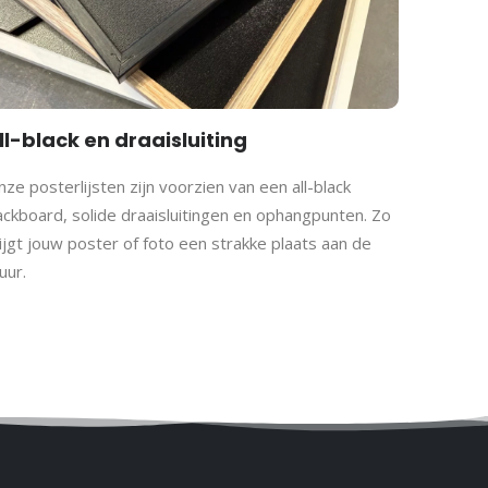
ll-black en draaisluiting
ze posterlijsten zijn voorzien van een all-black
ackboard, solide draaisluitingen en ophangpunten. Zo
ijgt jouw poster of foto een strakke plaats aan de
uur.