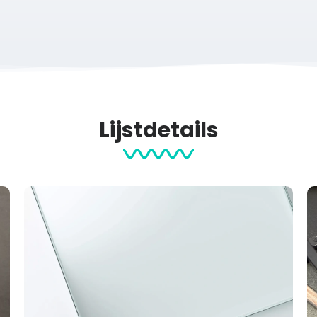
vents
Hardlopen
Posters
Lijstdetails