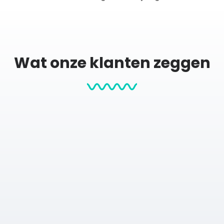
hon 2025
Wat onze klanten zeggen
au
s de kustlijn – deze print brengt je terug naar elk moment van d
nement of wil je een print van je eigen activiteit? Je maakt hem 
m papier met structuur (maat S en M) en een matte afwerking, 
 (21×30 cm)
M (30×40 cm)
L (50×70 cm) XL (60×90 cm)
m
contact
met ons op voor de mogelijkheden.