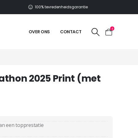
100% tevredenheidsgarantie
0
OVER ONS
CONTACT
athon 2025 Print (met
an een topprestatie