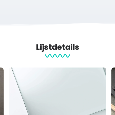
rd cadeau voor verschillende gelegenheden. Denk aan een verjaard
ras met iets persoonlijks.
Lijstdetails
n vast te leggen. Denk aan:
gelo te ontwerpen, maak je een persoonlijk aandenken dat je dage