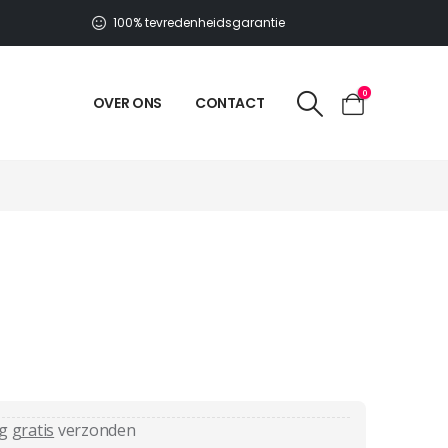
100% tevredenheidsgarantie
0
OVER ONS
CONTACT
ag
gratis
verzonden