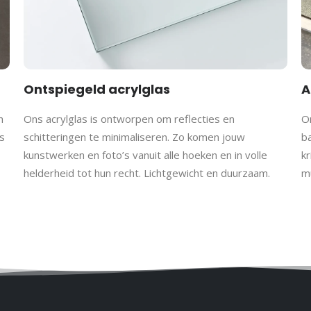
ngelo
ngelo (Overijssel) een vaste plek in huis — een tastbare herinner
 werkdag gratis verzonden.
Ontspiegeld acrylglas
A
h
Ons acrylglas is ontworpen om reflecties en
On
m papier met structuur (maat S en M) en een matte afwerking, 
s
schitteringen te minimaliseren. Zo komen jouw
b
 (21×30 cm)
M (30×40 cm)
L (50×70 cm) XL (60×90 cm)
kunstwerken en foto’s vanuit alle hoeken en in volle
kr
helderheid tot hun recht. Lichtgewicht en duurzaam.
m
m
contact
met ons op voor de mogelijkheden.
kaarten