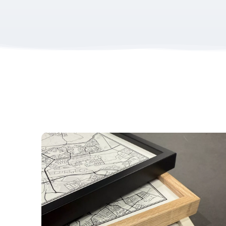
optionele standaard (zwart of naturel).
Een uniek gepersonaliseerd cadeau
De
stadskaart Hengelo
is een uniek gepersonalisee
geboorte. Geef een betekenisvolle plek cadeau en ver
Voor elke bijzondere plek in Hengelo
Een
stadskaart Hengelo
is perfect om herinneringe
De plek waar je woont of hebt gewoond
Een bijzondere ontmoeting
Een favoriete straat of locatie
Een herinnering aan een mooie tijd
Door zelf een kaart, plattegrond of city map van Hen
Hengelo
geef je jouw herinnering een vaste plek.