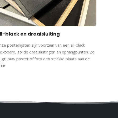
ing aan wat voor jou belangrijk is.
ll-black en draaisluiting
ze posterlijsten zijn voorzien van een all-black
om schitteringen te voorkomen.
ackboard, solide draaisluitingen en ophangpunten. Zo
ijgt jouw poster of foto een strakke plaats aan de
uur.