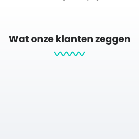
kheid
g toe van bijvoorbeeld een huis, moment of herinnering. Zo maak
citymap ontstaat.
Wat onze klanten zeggen
rijgbaar met of zonder lijst. De lijst is optioneel en beschikbaar i
raling. Houders zijn optioneel verkrijgbaar in zwart of naturel (e
 Houders zijn optioneel verkrijgbaar in zwart of naturel (eiken).
Hengelo (Overijssel). Het tegeltje kan worden opgehangen met e