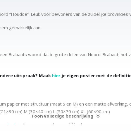
 woord “Houdoe”. Leuk voor bewoners van de zuidelijke provincies 
hem gemakkelijk aan.
een Brabants woord dat in grote delen van Noord-Brabant, het zu
andere uitspraak? Maak
hier
je eigen poster met de definiti
m papier met structuur (maat S en M) en een matte afwerking, 
 (21×30 cm)
M (30×40 cm)
L (50×70 cm) XL (60×90 cm)
Toon volledige beschrijving
m
contact
met ons op voor de mogelijkheden.