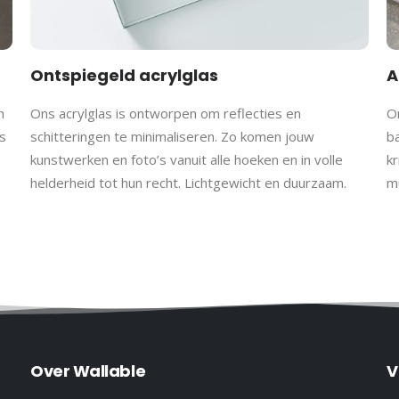
Ontspiegeld acrylglas
A
h
Ons acrylglas is ontworpen om reflecties en
On
s
schitteringen te minimaliseren. Zo komen jouw
b
kunstwerken en foto’s vanuit alle hoeken en in volle
kr
helderheid tot hun recht. Lichtgewicht en duurzaam.
m
Over Wallable
V