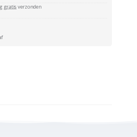
ag
gratis
verzonden
af