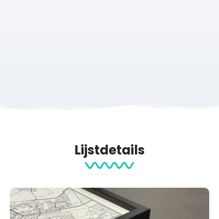
Lijstdetails
Massief eiken lijst
Geef jouw Wallable poster de perfecte finishing touch met onze
premium hardhouten of eiken lijsten. Net als onze zorgvuldig