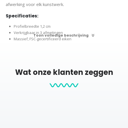
afwerking voor elk kunstwerk.
Specificaties:
Profielbreedte 1,2 cm
Verkrijgbaar in 3 afmetingen
Toon volledige beschrijving
Massief, FSC-gecertificeerd eiken
Diep zwarte achterwand
Solide draaiclips
Ophangsysteem
Hoogwaardig, niet reflecterend acrylglas
Wat onze klanten zeggen
Maat S (21x30cm) is voorzien van een ezel om de lijst neer te
kunnen zetten
Onze lijsten zijn ook verkrijgbaar in
zwart
en
wit
.