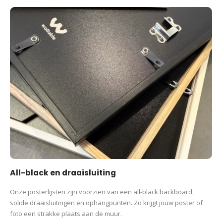
All-black en draaisluiting
Onze posterlijsten zijn voorzien van een all-black backboard,
solide draaisluitingen en ophangpunten. Zo krijgt jouw poster of
foto een strakke plaats aan de muur.
Losse lijst, eiken lijst
Productcategorieën:
Posterlijsten
All-black en draaisluiting
Onze posterlijsten zijn voorzien van een all-black backboard,
solide draaisluitingen en ophangpunten. Zo krijgt jouw poster of
foto een strakke plaats aan de muur.