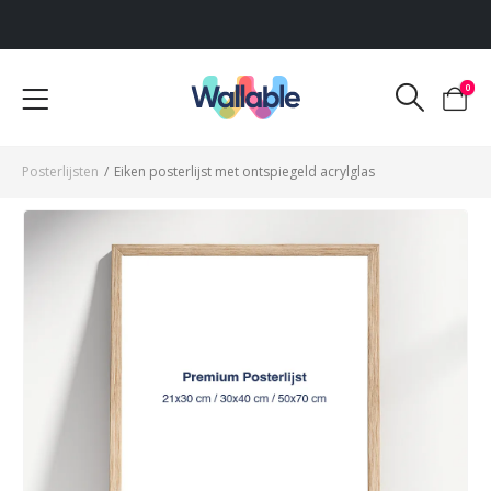
Voor 12:00 uur besteld, dezelfde werkdag verzonden
0
Posterlijsten
/
Eiken posterlijst met ontspiegeld acrylglas