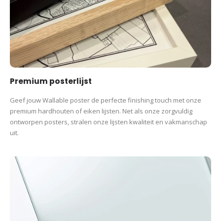
Bewijs jouw kracht en doorzettingsvermogen
Bestel nu jouw HYROX Utrecht print of maak een
gepersonaliseerde print van
een ander HYROX event
.
Geef je prestatie de aandacht die het verdient!
Premium posterlijst
Productcategorieën:
Geef jouw Wallable poster de perfecte finishing touch met onze
Sport Prints
HYROX
Posters
premium hardhouten of eiken lijsten. Net als onze zorgvuldig
ontworpen posters, stralen onze lijsten kwaliteit en vakmanschap
uit.