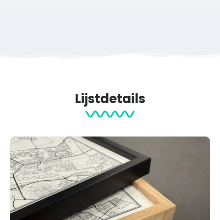
Een blijvend cadeau voor elke sportliefhebber
Deze print is een bijzonder en persoonlijk cadeau voor
sporters die meedoen aan Hyrox Utrecht 2025. Leuk voor
verjaardagen, Sinterklaas, kerst, of als verrassing voor je
gym buddy. En wil je iemand nóg meer verrassen? Kijk dan
ook eens naar onze andere sportprints en tegeltjes (link).
Lijstdetails
Waarom kiezen voor deze Hyrox Utrecht 2025 print?
Te personaliseren met naam, tijd en extra details
Keuze uit drie hoogwaardige materialen
Perfect om neer te zetten of in te lijsten
Unieke herinnering aan Hyrox Utrecht 2025
Snelle productie en verzending
Voor 12:00 uur besteld = dezelfde werkdag gratis verzonden
Op zoek naar een ander aandenken? Kies voor ons
Hyrox
Utrecht Tegeltje
.