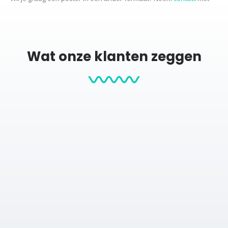
ons op voor de mogelijkheden.
Productcategorieën:
Wat onze klanten zeggen
Stadskaarten
City map posters
Posters