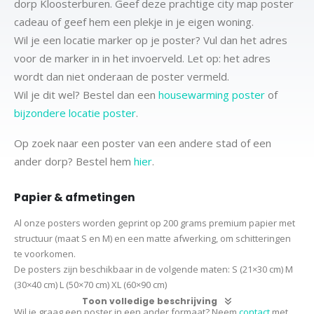
dorp Kloosterburen. Geef deze prachtige city map poster
cadeau of geef hem een plekje in je eigen woning.
Wil je een locatie marker op je poster? Vul dan het adres
voor de marker in in het invoerveld. Let op: het adres
wordt dan niet onderaan de poster vermeld.
Wil je dit wel? Bestel dan een
housewarming poster
of
bijzondere locatie poster
.
Op zoek naar een poster van een andere stad of een
ander dorp? Bestel hem
hier
.
Papier & afmetingen
Al onze posters worden geprint op 200 grams premium papier met
structuur (maat S en M) en een matte afwerking, om schitteringen
te voorkomen.
De posters zijn beschikbaar in de volgende maten:
S (21×30 cm)
M
(30×40 cm)
L (50×70 cm) XL (60×90 cm)
Toon volledige beschrijving
Wil je graag een poster in een ander formaat? Neem
contact
met