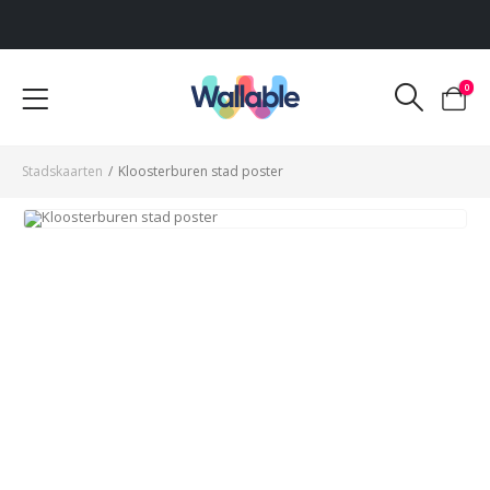
Voor 12:00 uur besteld, dezelfde werkdag verzonden
0
Stadskaarten
/
Kloosterburen stad poster