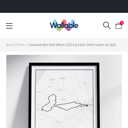
Voor 12:00 uur besteld, dezelfde werkdag verzonden
0
Sport Prints
/
Leeuwarden Marathon 2024 poster (met naam en tijd)