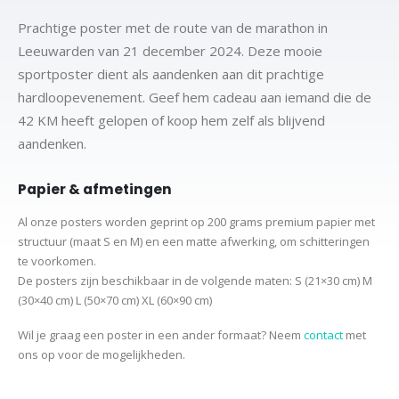
Prachtige poster met de route van de marathon in
Leeuwarden van 21 december 2024. Deze mooie
sportposter dient als aandenken aan dit prachtige
hardloopevenement. Geef hem cadeau aan iemand die de
42 KM heeft gelopen of koop hem zelf als blijvend
aandenken.
Papier & afmetingen
Al onze posters worden geprint op 200 grams premium papier met
structuur (maat S en M) en een matte afwerking, om schitteringen
te voorkomen.
De posters zijn beschikbaar in de volgende maten:
S (21×30 cm)
M
(30×40 cm)
L (50×70 cm) XL (60×90 cm)
Wil je graag een poster in een ander formaat? Neem
contact
met
ons op voor de mogelijkheden.