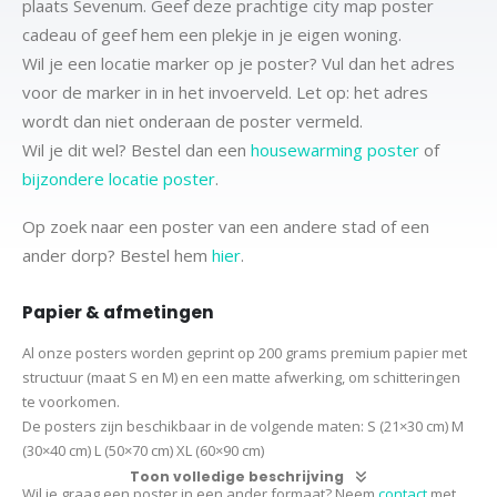
plaats Sevenum. Geef deze prachtige city map poster
cadeau of geef hem een plekje in je eigen woning.
Wil je een locatie marker op je poster? Vul dan het adres
voor de marker in in het invoerveld. Let op: het adres
wordt dan niet onderaan de poster vermeld.
Wil je dit wel? Bestel dan een
housewarming poster
of
bijzondere locatie poster
.
Op zoek naar een poster van een andere stad of een
ander dorp? Bestel hem
hier
.
Papier & afmetingen
Al onze posters worden geprint op 200 grams premium papier met
structuur (maat S en M) en een matte afwerking, om schitteringen
te voorkomen.
De posters zijn beschikbaar in de volgende maten:
S (21×30 cm)
M
(30×40 cm)
L (50×70 cm) XL (60×90 cm)
Toon volledige beschrijving
Wil je graag een poster in een ander formaat? Neem
contact
met