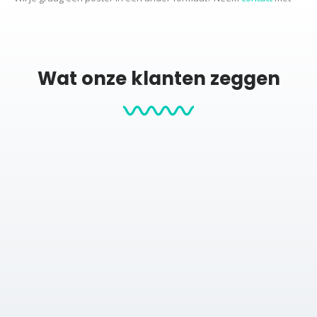
ons op voor de mogelijkheden.
Productcategorieën:
Wat onze klanten zeggen
Stadskaarten
City map posters
Posters