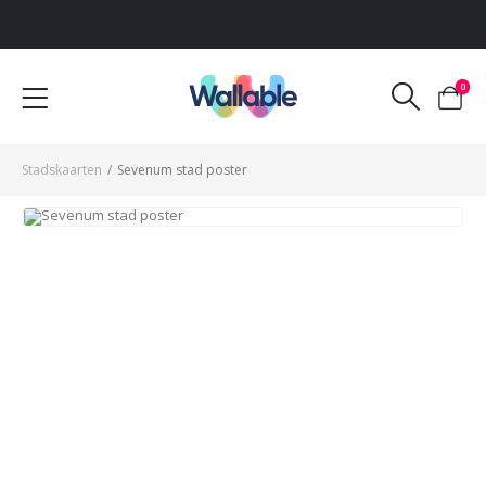
Voor 12:00 uur besteld, dezelfde werkdag verzonden
0
Stadskaarten
/
Sevenum stad poster