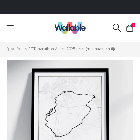
Voor 12:00 uur besteld, dezelfde werkdag verzonden
0
Sport Prints
/
TT marathon Assen 2025 print (met naam en tijd)