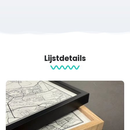
geleverd met een standaard zodat je de print stijlvol kunt
neerzetten op een plank, kast of bureau.
Op werkdagen voor 12:00 uur besteld, dezelfde werkdag
gratis verzonden!
Waarom kiezen voor de TT Marathon Assen 2025
Print?
Lijstdetails
Te personaliseren met naam, eindtijd en kleurstijl
Keuze uit drie hoogwaardige materialen
Een uniek en persoonlijk sportaandenken
Perfect cadeau voor marathonlopers
Hoge printkwaliteit en tijdloos ontwerp.
Hier
maak je een print van je eigen sportroute.
Papier & afmetingen
Al onze posters worden geprint op 200 grams premium papier met
structuur (maat S en M) en een matte afwerking, om schitteringen