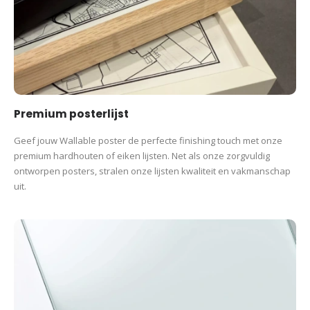
te voorkomen.
De posters zijn beschikbaar in de volgende maten:
S (21×30 cm)
M
(30×40 cm)
L (50×70 cm) XL (60×90 cm)
Wil je graag een poster in een ander formaat? Neem
contact
met
ons op voor de mogelijkheden.
Premium posterlijst
Productcategorieën:
Geef jouw Wallable poster de perfecte finishing touch met onze
premium hardhouten of eiken lijsten. Net als onze zorgvuldig
Sport Prints
Cadeau na Marathon
Hardloop events
ontworpen posters, stralen onze lijsten kwaliteit en vakmanschap
Hardlopen
Posters
uit.