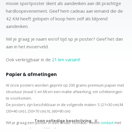
mooie sportposter dient als aandenken aan dit prachtige
hardloopevenement. Geef hem cadeau aan iemand die de
42 KM heeft gelopen of koop hem zelf als blijvend
aandenken.
Wil je graag je naam en/of tijd op je poster? Geef het dan
aan in het invoerveld.
Ook verkrijgbaar in de
21 km variant
!
Papier & afmetingen
Al onze posters worden geprint op 200 grams premium papier met
structuur (maat S en M) en een matte afwerking, om schitteringen
te voorkomen.
De posters zijn beschikbaar in de volgende maten:
S (21×30 cm)
M
(30×40 cm)
L (50×70 cm) XL (60×90 cm)
Toon volledige beschrijving
Wil je graag een poster in een ander formaat? Neem
contact
met
ons op voor de mogelijkheden.