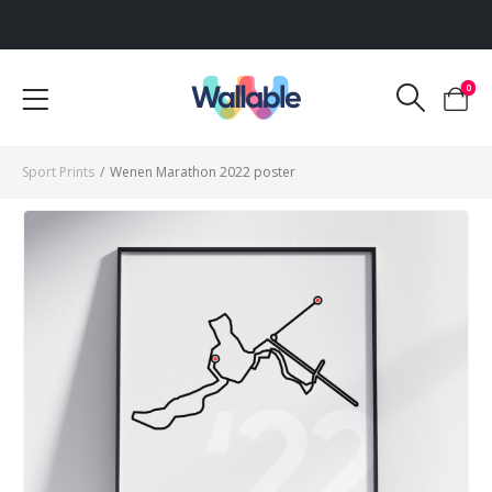
Voor 12:00 uur besteld, dezelfde werkdag verzonden
0
Sport Prints
/
Wenen Marathon 2022 poster