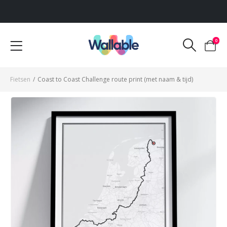
Voor 12:00 uur besteld, dezelfde werkdag verzonden
0
Fietsen
/
Coast to Coast Challenge route print (met naam & tijd)