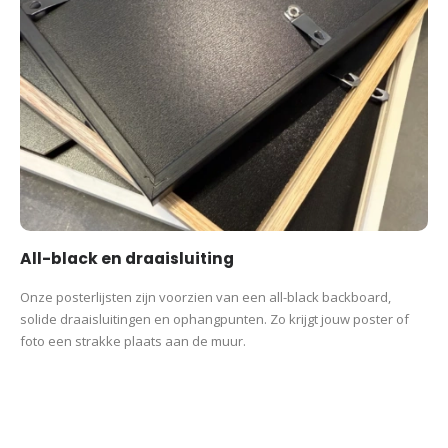
All-black en draaisluiting
Onze posterlijsten zijn voorzien van een all-black backboard,
solide draaisluitingen en ophangpunten. Zo krijgt jouw poster of
foto een strakke plaats aan de muur.
Productcategorieën:
All-black en draaisluiting
Fietsen
Fiets route posters
Posters
Sport Prints
Wieler event posters
Onze posterlijsten zijn voorzien van een all-black backboard,
solide draaisluitingen en ophangpunten. Zo krijgt jouw poster of
foto een strakke plaats aan de muur.