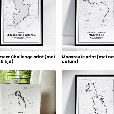
lmeer Challenge print (met
Maasroute print (met n
& tijd)
datum)