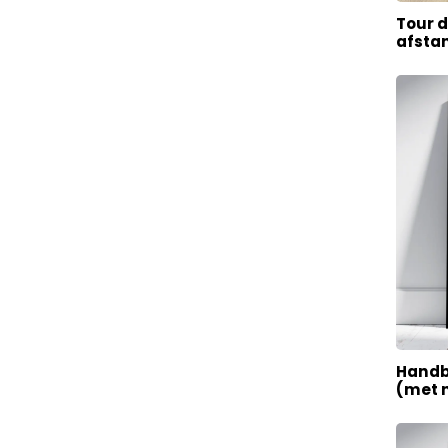
Tour d
afsta
Handb
(met 