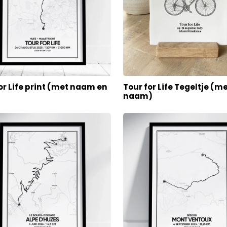
or Life print (met naam en
Tour for Life Tegeltje (m
naam)