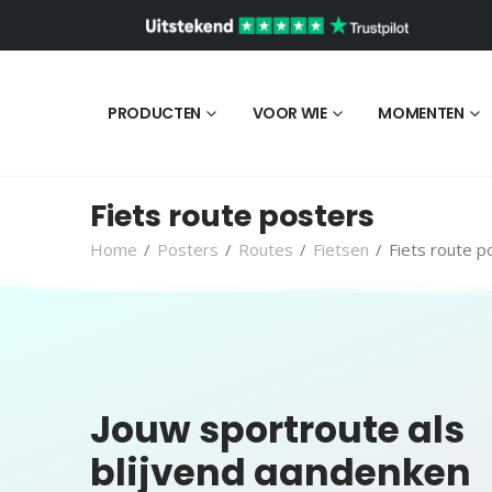
PRODUCTEN
VOOR WIE
MOMENTEN
Fiets route posters
Home
/
Posters
/
Routes
/
Fietsen
/
Fiets route p
Jouw sportroute als
blijvend aandenken