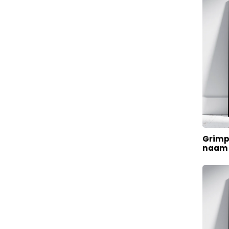
Grimp
naam 