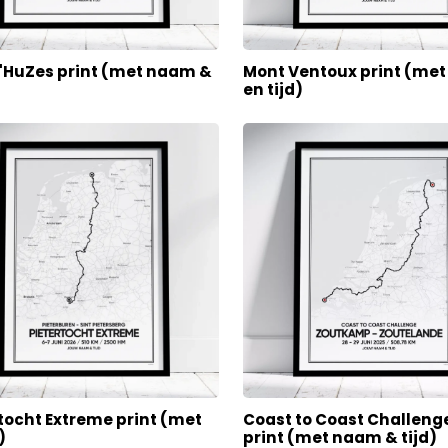
d'HuZes print (met naam &
Mont Ventoux print (me
en tijd)
tocht Extreme print (met
Coast to Coast Challeng
)
print (met naam & tijd)