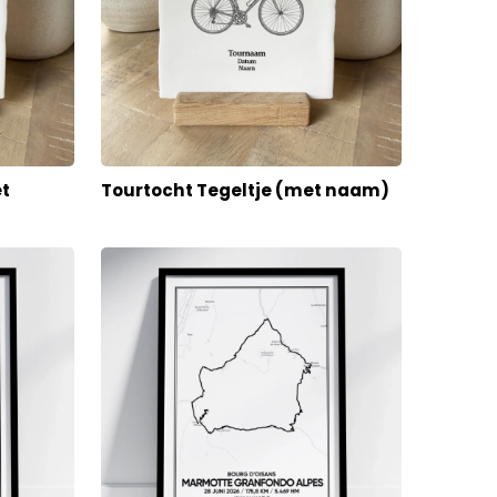
et
Tourtocht Tegeltje (met naam)