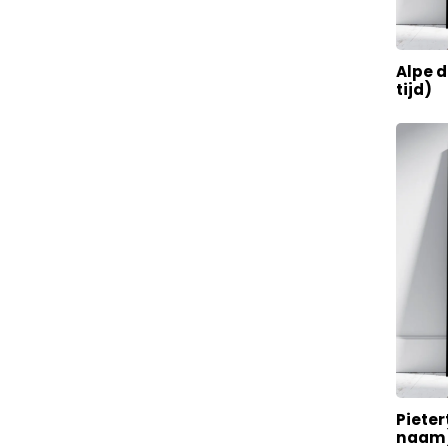
Alpe 
tijd)
Pieter
naam