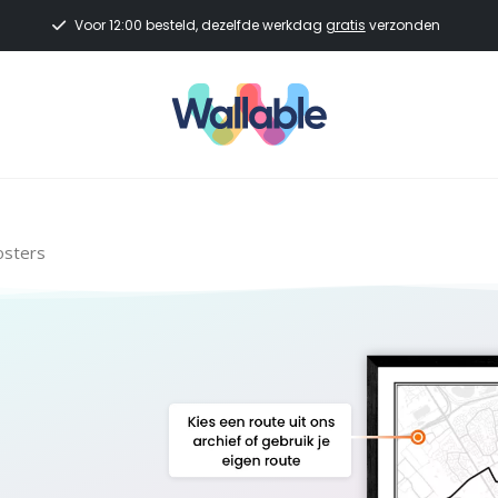
Voor 12:00 besteld, dezelfde werkdag
gratis
verzonden
osters