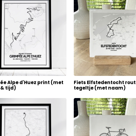
ée Alpe d'Huez print (met
Fiets Elfstedentocht rou
& tijd)
tegeltje (met naam)