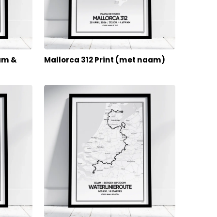
aam &
Mallorca 312 Print (met naam)