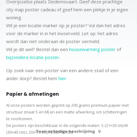
Overijsselse plaats Dedemsvaart. Geef deze prachtige
city map poster cadeau of geef hem een plekje in je eigen
woning.
Wil je een locatie marker op je poster? Vul dan het adres
voor de marker in in het invoerveld. Let op: het adres
wordt dan niet onderaan de poster vermeld.
Wil je dit wel? Bestel dan een
housewarming poster
of
bijzondere locatie poster
.
Op zoek naar een poster van een andere stad of een
ander dorp? Bestel hem
hier
.
Papier & afmetingen
Al onze posters worden geprint op 200 grams premium papier met
structuur (maat S en M) en een matte afwerking, om schitteringen
te voorkomen.
De posters zijn beschikbaar in de volgende maten:
S (21×30 cm)
M
Toon volledige beschrijving
(30×40 cm)
L (50×70 cm) XL (60×90 cm)