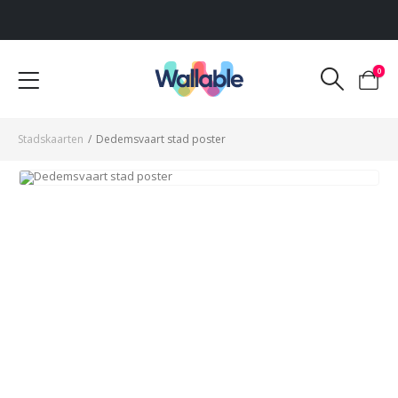
Voor 12:00 uur besteld, dezelfde werkdag verzonden
0
Stadskaarten
/
Dedemsvaart stad poster