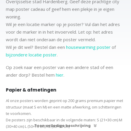
Overijsselse stad Hardenberg. Geef deze prachtige city
map poster cadeau of geef hem een plekje in je eigen
woning.
Wil je een locatie marker op je poster? Vul dan het adres
voor de marker in in het invoerveld. Let op: het adres
wordt dan niet onderaan de poster vermeld.
Wil je dit wel? Bestel dan een
housewarming poster
of
bijzondere locatie poster
.
Op zoek naar een poster van een andere stad of een
ander dorp? Bestel hem
hier
.
Papier & afmetingen
Al onze posters worden geprint op 200 grams premium papier met
structuur (maat S en M) en een matte afwerking, om schitteringen
te voorkomen.
De posters zijn beschikbaar in de volgende maten:
S (21×30 cm)
M
Toon volledige beschrijving
(30×40 cm)
L (50×70 cm) XL (60×90 cm)