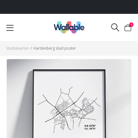
Voor 12:00 uur besteld, dezelfde werkdag verzonden
0
Stadskaarten
/
Hardenberg stad poster