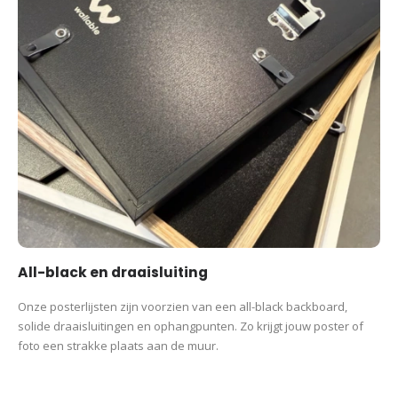
All-black en draaisluiting
Onze posterlijsten zijn voorzien van een all-black backboard,
solide draaisluitingen en ophangpunten. Zo krijgt jouw poster of
foto een strakke plaats aan de muur.