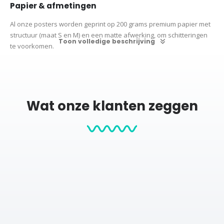
Papier & afmetingen
Al onze posters worden geprint op 200 grams premium papier met
structuur (maat S en M) en een matte afwerking, om schitteringen
Toon volledige beschrijving
te voorkomen.
De posters zijn beschikbaar in de volgende maten:
S (21×30 cm)
M
(30×40 cm)
L (50×70 cm) XL (60×90 cm)
Wil je graag een poster in een ander formaat? Neem
contact
met
ons op voor de mogelijkheden.
Wat onze klanten zeggen
Productcategorieën:
Posters
Woordenboek
Zwart wit