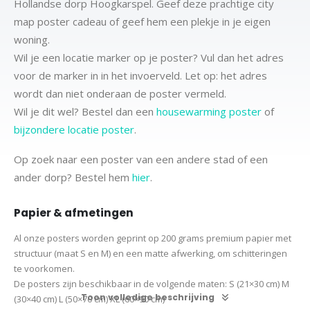
Hollandse dorp Hoogkarspel. Geef deze prachtige city
map poster cadeau of geef hem een plekje in je eigen
woning.
Wil je een locatie marker op je poster? Vul dan het adres
voor de marker in in het invoerveld. Let op: het adres
wordt dan niet onderaan de poster vermeld.
Wil je dit wel? Bestel dan een
housewarming poster
of
bijzondere locatie poster
.
Op zoek naar een poster van een andere stad of een
ander dorp? Bestel hem
hier
.
Papier & afmetingen
Al onze posters worden geprint op 200 grams premium papier met
structuur (maat S en M) en een matte afwerking, om schitteringen
te voorkomen.
De posters zijn beschikbaar in de volgende maten:
S (21×30 cm)
M
Toon volledige beschrijving
(30×40 cm)
L (50×70 cm) XL (60×90 cm)