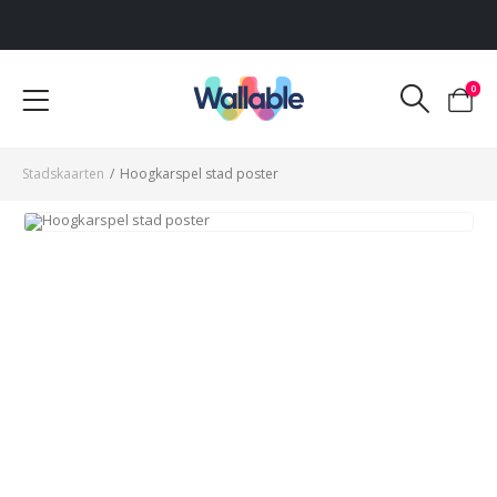
Voor 12:00 uur besteld, dezelfde werkdag verzonden
0
Stadskaarten
/
Hoogkarspel stad poster