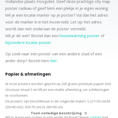
Hollandse plaats Hoogvliet. Geef deze prachtige city map
poster cadeau of geef hem een plekje in je eigen woning.
Wil je een locatie marker op je poster? Vul dan het adres
voor de marker in in het invoerveld. Let op: het adres
wordt dan niet onderaan de poster vermeld.
Wil je dit wel? Bestel dan een
housewarming poster
of
bijzondere locatie poster
.
Op zoek naar een poster van een andere stad of een
ander dorp? Bestel hem
hier
.
Papier & afmetingen
Al onze posters worden geprint op 200 grams premium papier met
structuur (maat S en M) en een matte afwerking, om schitteringen
te voorkomen.
De posters zijn beschikbaar in de volgende maten:
S (21×30 cm)
M
(30×40 cm)
L (50×70 cm) XL (60×90 cm)
Toon volledige beschrijving
Wil je graag een poster in een ander formaat? Neem
contact
met