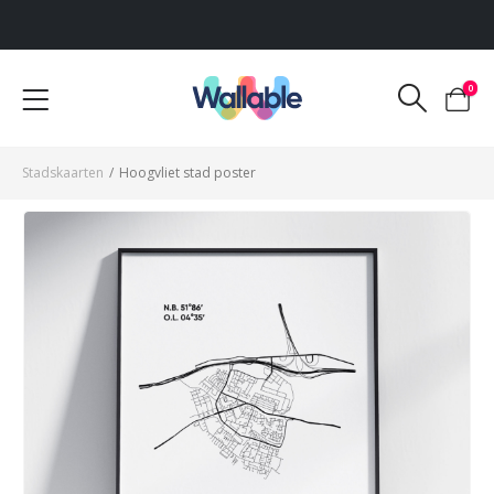
Voor 12:00 uur besteld, dezelfde werkdag verzonden
0
Stadskaarten
/
Hoogvliet stad poster