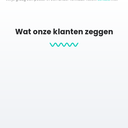
ons op voor de mogelijkheden.
Productcategorieën:
Wat onze klanten zeggen
Stadskaarten
City map posters
Posters