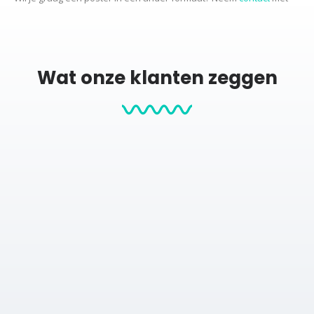
ons op voor de mogelijkheden.
Productcategorieën:
Wat onze klanten zeggen
Stadskaarten
City map posters
Posters