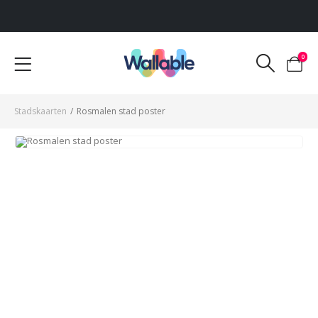
Voor 12:00 uur besteld, dezelfde werkdag verzonden
0
Stadskaarten
/
Rosmalen stad poster