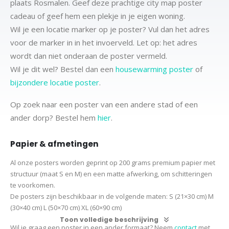
plaats Rosmalen. Geef deze prachtige city map poster
cadeau of geef hem een plekje in je eigen woning.
Wil je een locatie marker op je poster? Vul dan het adres
voor de marker in in het invoerveld. Let op: het adres
wordt dan niet onderaan de poster vermeld.
Wil je dit wel? Bestel dan een
housewarming poster
of
bijzondere locatie poster
.
Op zoek naar een poster van een andere stad of een
ander dorp? Bestel hem
hier
.
Papier & afmetingen
Al onze posters worden geprint op 200 grams premium papier met
structuur (maat S en M) en een matte afwerking, om schitteringen
te voorkomen.
De posters zijn beschikbaar in de volgende maten:
S (21×30 cm)
M
(30×40 cm)
L (50×70 cm) XL (60×90 cm)
Toon volledige beschrijving
Wil je graag een poster in een ander formaat? Neem
contact
met