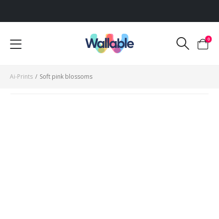
100% tevredenheidsgarantie
0
Ai-Prints
/
Soft pink blossoms