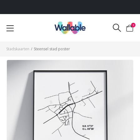
Voor 12:00 uur besteld, dezelfde werkdag verzonden
0
Stadskaarten
/
Steensel stad poster