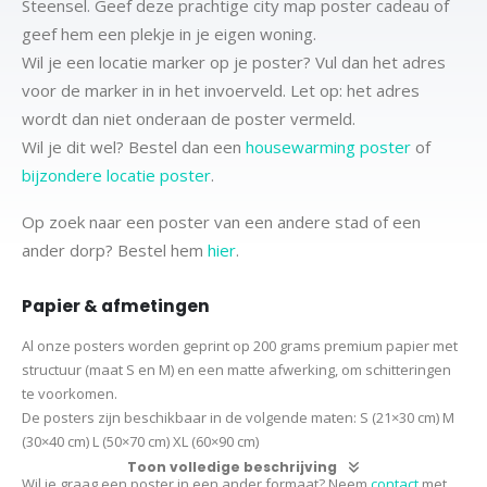
Steensel. Geef deze prachtige city map poster cadeau of
geef hem een plekje in je eigen woning.
Wil je een locatie marker op je poster? Vul dan het adres
voor de marker in in het invoerveld. Let op: het adres
wordt dan niet onderaan de poster vermeld.
Wil je dit wel? Bestel dan een
housewarming poster
of
bijzondere locatie poster
.
Op zoek naar een poster van een andere stad of een
ander dorp? Bestel hem
hier
.
Papier & afmetingen
Al onze posters worden geprint op 200 grams premium papier met
structuur (maat S en M) en een matte afwerking, om schitteringen
te voorkomen.
De posters zijn beschikbaar in de volgende maten:
S (21×30 cm)
M
(30×40 cm)
L (50×70 cm) XL (60×90 cm)
Toon volledige beschrijving
Wil je graag een poster in een ander formaat? Neem
contact
met