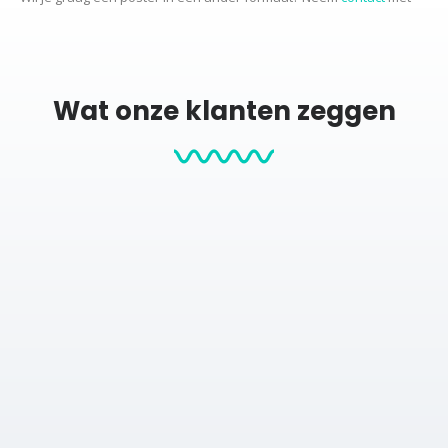
ons op voor de mogelijkheden.
Productcategorieën:
Wat onze klanten zeggen
Stadskaarten
City map posters
Posters