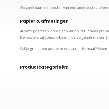
Op zoek naar een poster van een andere stad of ee
Papier & afmetingen
Al onze posters worden geprint op 200 grams premiu
De posters zijn beschikbaar in de volgende maten:
S
Wil je graag een poster in een ander formaat? Nee
Productcategorieën:
Stadskaarten
City map posters
Posters