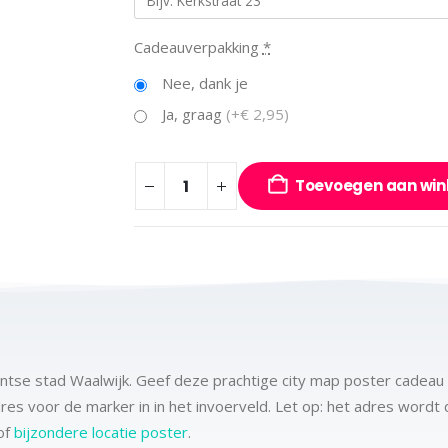
Cadeauverpakking
*
Nee, dank je
Ja, graag
(+€ 2,95)
Toevoegen aan wi
antse stad Waalwijk. Geef deze prachtige city map poster cadeau 
adres voor de marker in in het invoerveld. Let op: het adres word
of
bijzondere locatie poster
.