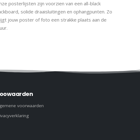
ze posterlijsten zijn voorzien van een all-black
ackboard, solide draaisluitingen en ophangpunten. Zo
ijgt jouw poster of foto een strakke plaats aan de
uur.
oowaarden
lgemene voorwaarden
ivacyverklaring