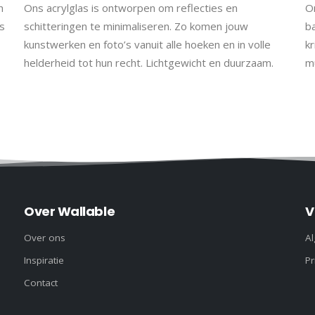
h
Ons acrylglas is ontworpen om reflecties en
On
s
schitteringen te minimaliseren. Zo komen jouw
b
kunstwerken en foto’s vanuit alle hoeken en in volle
kr
helderheid tot hun recht. Lichtgewicht en duurzaam.
m
Over Wallable
V
Over ons
A
Inspiratie
Pr
Contact