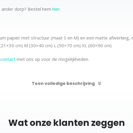
n ander dorp? Bestel hem
hier
.
m papier met structuur (maat S en M) en een matte afwerking, 
 (21×30 cm)
M (30×40 cm)
L (50×70 cm) XL (60×90 cm)
m
contact
met ons op voor de mogelijkheden.
Toon volledige beschrijving
Wat onze klanten zeggen