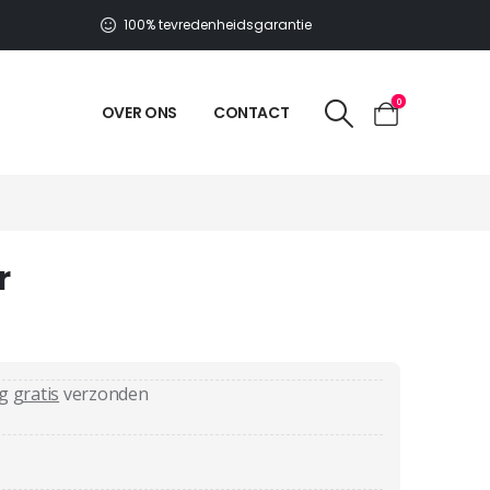
100% tevredenheidsgarantie
0
OVER ONS
CONTACT
r
ag
gratis
verzonden