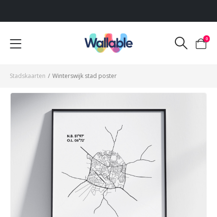
Voor 12:00 uur besteld, dezelfde werkdag verzonden
0
Stadskaarten
/
Winterswijk stad poster