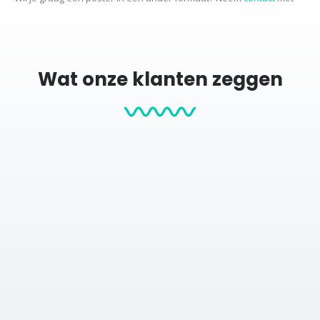
ons op voor de mogelijkheden.
Productcategorieën:
Wat onze klanten zeggen
Stadskaarten
City map posters
Posters