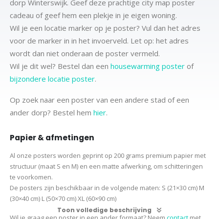
dorp Winterswijk. Geef deze prachtige city map poster
cadeau of geef hem een plekje in je eigen woning.
Wil je een locatie marker op je poster? Vul dan het adres
voor de marker in in het invoerveld. Let op: het adres
wordt dan niet onderaan de poster vermeld.
Wil je dit wel? Bestel dan een
housewarming poster
of
bijzondere locatie poster
.
Op zoek naar een poster van een andere stad of een
ander dorp? Bestel hem
hier
.
Papier & afmetingen
Al onze posters worden geprint op 200 grams premium papier met
structuur (maat S en M) en een matte afwerking, om schitteringen
te voorkomen.
De posters zijn beschikbaar in de volgende maten:
S (21×30 cm)
M
(30×40 cm)
L (50×70 cm) XL (60×90 cm)
Toon volledige beschrijving
Wil je graag een poster in een ander formaat? Neem
contact
met