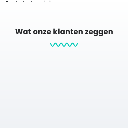
Productcategorieën:
Stadskaarten
City map posters
Posters
Wat onze klanten zeggen