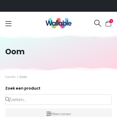
Voor 12:00 uur besteld, dezelfde werkdag verzonden
0
Oom
Familie
/
Oom
Zoek een product
Filters tonen