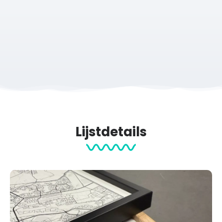
Productcategorieën:
Zwart wit
Oom
Posters
Woordenboek
Lijstdetails