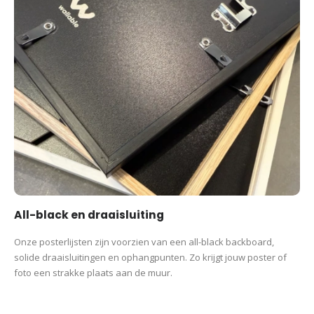
All-black en draaisluiting
Onze posterlijsten zijn voorzien van een all-black backboard,
solide draaisluitingen en ophangpunten. Zo krijgt jouw poster of
foto een strakke plaats aan de muur.