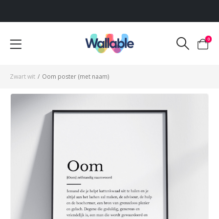
Voor 12:00 uur besteld, dezelfde werkdag verzonden
0
Zwart wit
/
Oom poster (met naam)