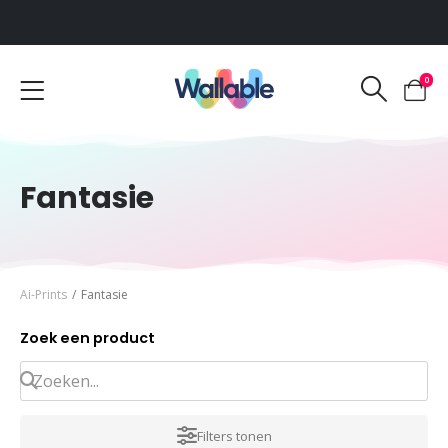
Voor 12:00 uur besteld, dezelfde werkdag verzonden
0
Fantasie
Ai-Prints
/
Fantasie
Zoek een product
Filters tonen