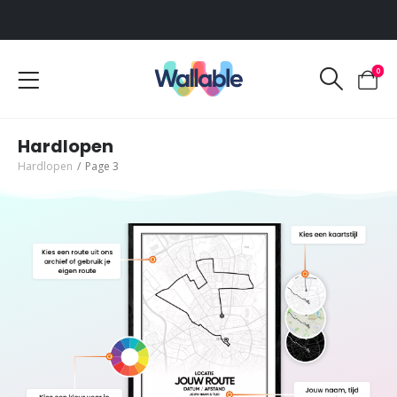
Voor 12:00 uur besteld, dezelfde werkdag verzonden
0
Hardlopen
Hardlopen
/
Page 3