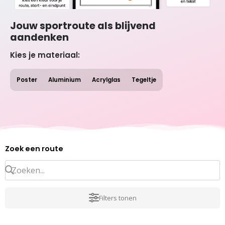
Jouw sportroute als blijvend
aandenken
Kies je materiaal:
Poster
Aluminium
Acrylglas
Tegeltje
Zoek een route
Filters tonen