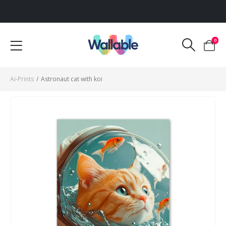
Voor 12:00 uur besteld, dezelfde werkdag verzonden
0
Ai-Prints
/
Astronaut cat with koi