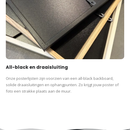
Andere populaire Nederlandse stadskaarten
Bekijk ook deze populaire stadskaarten:
Stadskaart Amsterdam
Stadskaart Rotterdam
Stadskaart Utrecht
Stadskaart Eindhoven
Stadskaart Tilburg
Stadskaart Leeuwarden
Stadskaart Zwolle
All-black en draaisluiting
Stadskaart Groningen
Stadskaart Den Haag / ‘s-Gravenhage
Onze posterlijsten zijn voorzien van een all-black backboard,
Stadskaart Apeldoorn
solide draaisluitingen en ophangpunten. Zo krijgt jouw poster of
Stadskaart Almere
foto een strakke plaats aan de muur.
Op zoek naar een print van een andere stad of een ander dorp?
Bestel hem
hier
.
Productcategorieën: