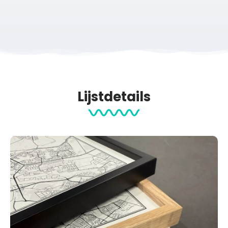
Aluminium print
Een moderne uitvoering met een strakke, matte uitstraling.
Houders zijn optioneel verkrijgbaar in zwart of naturel
(eiken).
Acrylglas print
Geeft jouw kaart extra diepte en een luxe uitstraling.
Houders zijn optioneel verkrijgbaar in zwart of naturel
Lijstdetails
(eiken).
Tegeltje
Een compact en stijlvol aandenken aan jouw plek in Emmen.
Het tegeltje kan worden opgehangen met een optioneel
haakje of neergezet worden in de optionele standaard
(zwart of naturel).
Een uniek gepersonaliseerd cadeau
De
stadskaart Emmen
is een uniek gepersonaliseerd