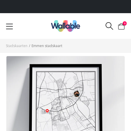
Voor 12:00 uur besteld, dezelfde werkdag verzonden
0
Stadskaarten
/
Emmen stadskaart