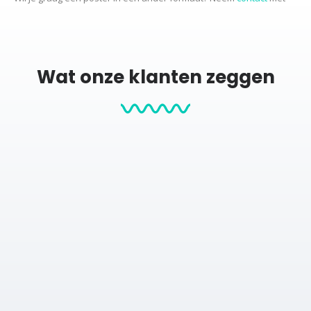
ons op voor de mogelijkheden.
Productcategorieën:
Wat onze klanten zeggen
Stadskaarten
City map posters
Posters