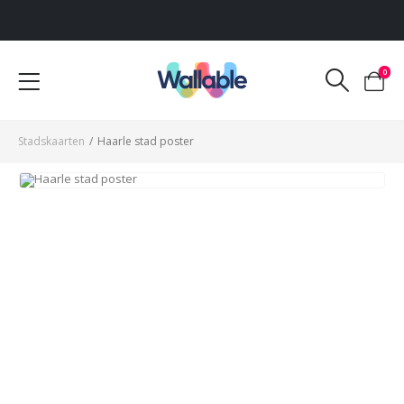
Voor 12:00 uur besteld, dezelfde werkdag verzonden
0
Stadskaarten
/
Haarle stad poster