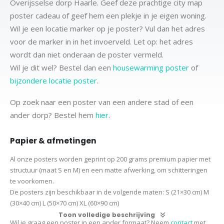
Overijsselse dorp Haarle. Geef deze prachtige city map
poster cadeau of geef hem een plekje in je eigen woning.
Wil je een locatie marker op je poster? Vul dan het adres
voor de marker in in het invoerveld. Let op: het adres
wordt dan niet onderaan de poster vermeld.
Wil je dit wel? Bestel dan een
housewarming poster
of
bijzondere locatie poster
.
Op zoek naar een poster van een andere stad of een
ander dorp? Bestel hem
hier
.
Papier & afmetingen
Al onze posters worden geprint op 200 grams premium papier met
structuur (maat S en M) en een matte afwerking, om schitteringen
te voorkomen.
De posters zijn beschikbaar in de volgende maten:
S (21×30 cm)
M
(30×40 cm)
L (50×70 cm) XL (60×90 cm)
Toon volledige beschrijving
Wil je graag een poster in een ander formaat? Neem
contact
met