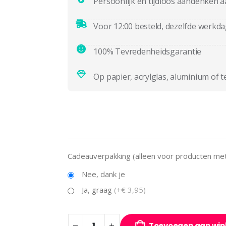
Persoonlijk en tijdloos aandenken a
Voor 12:00 besteld, dezelfde werkd
100% Tevredenheidsgarantie
Op papier, acrylglas, aluminium of t
Cadeauverpakking (alleen voor producten met 
Nee, dank je
Ja, graag
(+€ 3,95)
Toevoegen aan wi