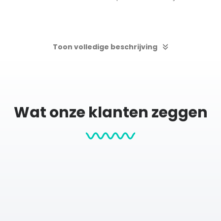
Toon volledige beschrijving
Wat onze klanten zeggen
 jouw bijzondere wandeling.
 deelnemers samen stilstaan bij het verlies van een dierbare. De
ere sfeer waarin iedere deelnemer zijn of haar eigen verhaal m