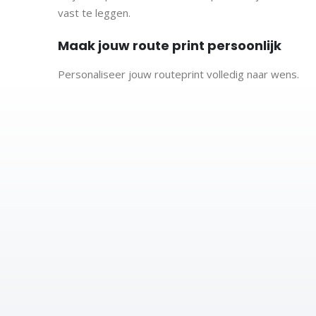
vast te leggen.
Maak jouw route print persoonlijk
Personaliseer jouw routeprint volledig naar wens.
Jouw naam
De route van de Walk of Grief
De datum van deelname
Het jaar van deelname
Keuze uit verschillende stijlen en lettertypes
Zo ontstaat een persoonlijke herinnering die past bij
De Walk of Grief
De Walk of Grief is een herdenkingswandeling waarbij
ontmoeting en steun. Onderweg ontstaat een bijzond