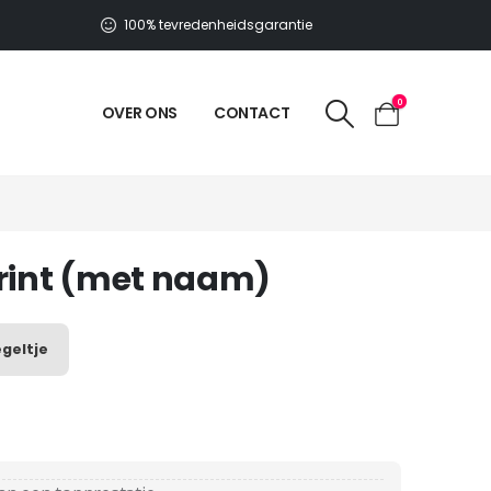
100% tevredenheidsgarantie
0
OVER ONS
CONTACT
print (met naam)
geltje