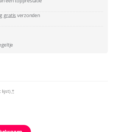
an een topprestatie
ag
gratis
verzonden
egeltje
lijst)
*
nkelwagen