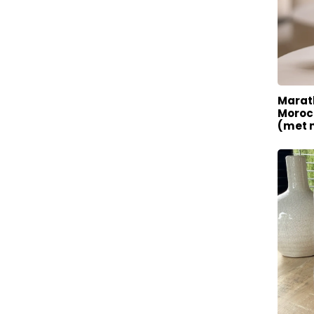
Marat
Morocc
(met 