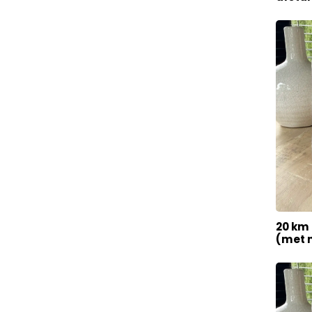
20 km 
(met 