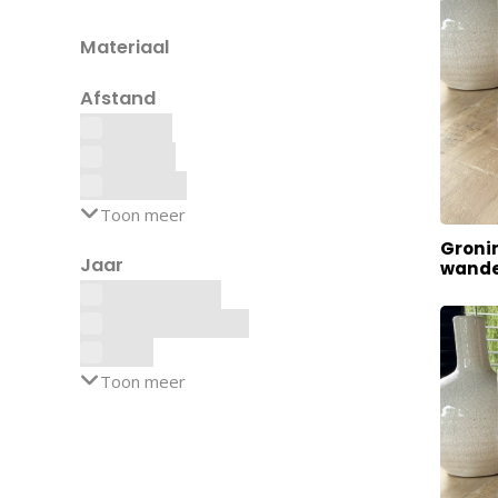
Materiaal
Afstand
Triatlon
Overige
Marathon
Toon meer
Groni
Jaar
wande
Zonder jaartal
Jaartal naar keuze
2026
Toon meer