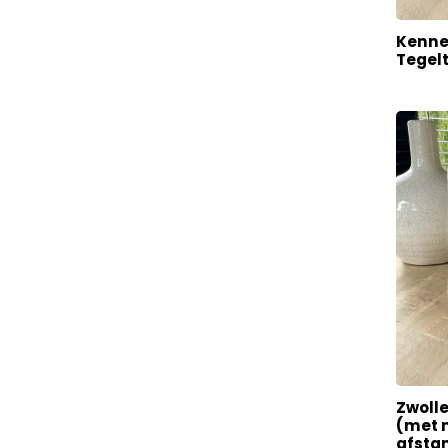
Kenne
Tegel
Zwolle
(met n
afsta