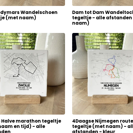
dymars Wandelschoen
Dam tot Dam Wandeltoc
tje (met naam)
tegeltje - alle afstande
naam)
 Halve marathon tegeltje
4Daagse Nijmegen rout
aam en tijd) - alle
tegeltje (met naam) - al
nden
afstanden - kleur