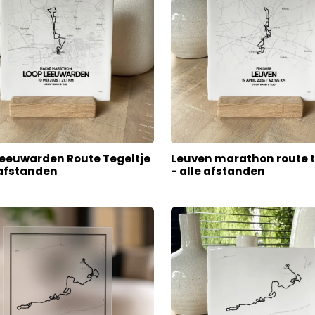
Leeuwarden Route Tegeltje
Leuven marathon route t
 afstanden
- alle afstanden