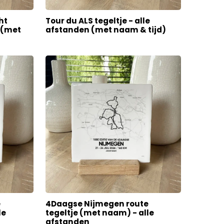
ht
Tour du ALS tegeltje - alle
n (met
afstanden (met naam & tijd)
e
4Daagse Nijmegen route
le
tegeltje (met naam) - alle
afstanden