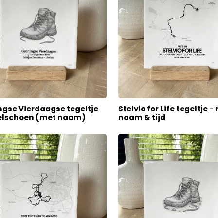
ngse Vierdaagse tegeltje
Stelvio for Life tegeltje -
lschoen (met naam)
naam & tijd