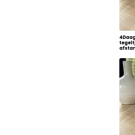
4Daag
tegelt
afsta