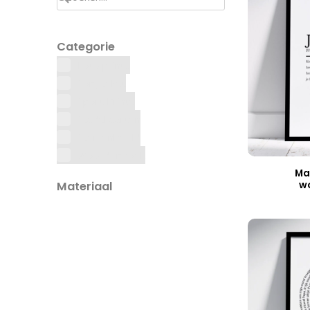
Categorie
Foto prints
Songtekst
Sport Prints
Stadskaarten
Sterrenbeeld
Woordenboek
Ma
w
Materiaal