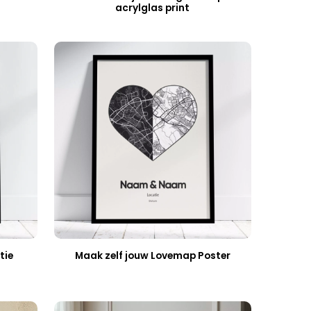
acrylglas print
tie
Maak zelf jouw Lovemap Poster