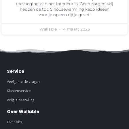
toevoeging aan het interieur is. Geen zorgen, wij
hebben de top 5 housewarming kado ideeën
voor je op een rijtje gezet!
Wallable
4 maart 2025
Service
Veelgestelde vragen
Klantenservice
Volg je bestelling
Over Wallable
Over ons