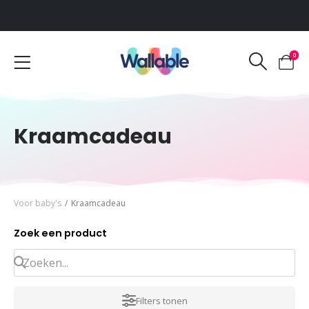
Voor 12:00 uur besteld, dezelfde werkdag verzonden
0
Kraamcadeau
Voor baby's
/
Kraamcadeau
Zoek een product
Filters tonen