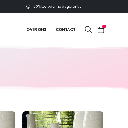
100% tevredenheidsgarantie
0
OVER ONS
CONTACT