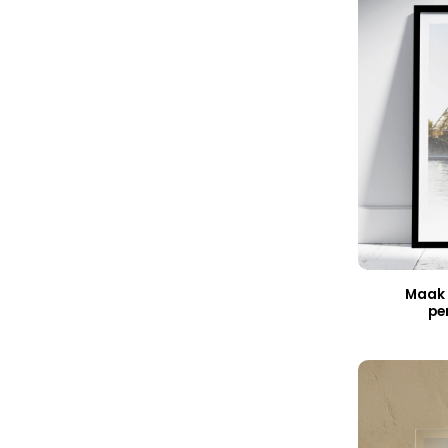
Maak z
per