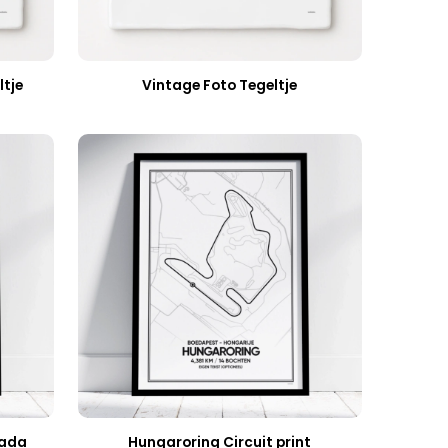
ltje
Vintage Foto Tegeltje
nada
Hungaroring Circuit print