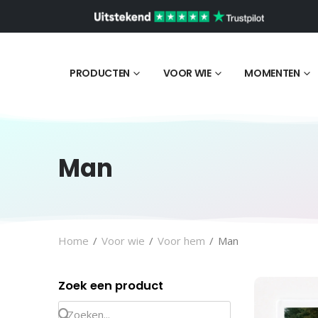
PRODUCTEN
VOOR WIE
MOMENTEN
Man
Home
/
Voor wie
/
Voor hem
/
Man
Zoek een product