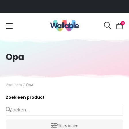
Voor 12:00 uur besteld, dezelfde werkdag verzonden
0
Opa
Voor hem
/
Opa
Zoek een product
Filters tonen