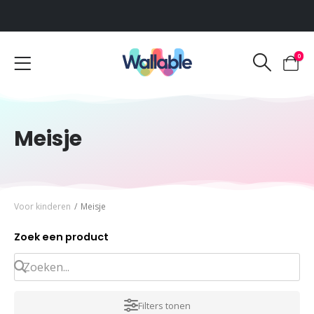
Voor 12:00 uur besteld, dezelfde werkdag verzonden
0
Meisje
Voor kinderen
/
Meisje
Zoek een product
Filters tonen