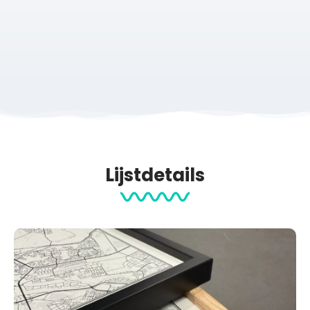
Het perfecte cadeau
Het unieke en gepersonaliseerde cadeau voor jouw
favoriete wandelaar!
Een bijzonder aandenken aan het Airbornepad
Het
Airbornepad
is een indrukwekkende wandelroute die
je meeneemt langs historische plekken rondom Arnhem en
Oosterbeek. Met deze
route poster
geef je jouw
wandeling een tastbare en blijvende herinnering.
Lijstdetails
Een blijvende herinnering aan jouw wandeling
Bestel je vóór 12:00? Dan wordt jouw print dezelfde
werkdag gratis verzonden.
Ben je op zoek naar een andere LangeAfstandWandeling
print?
Hier
vind je ze allemaal.