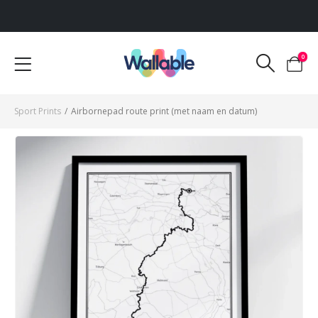
Voor 12:00 uur besteld, dezelfde werkdag verzonden
0
Sport Prints
/
Airbornepad route print (met naam en datum)