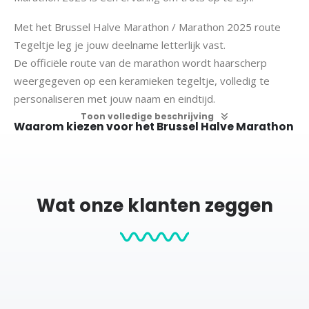
Met het Brussel Halve Marathon / Marathon 2025 route
Tegeltje leg je jouw deelname letterlijk vast.
De officiële route van de marathon wordt haarscherp
weergegeven op een keramieken tegeltje, volledig te
personaliseren met jouw naam en eindtijd.
Toon volledige beschrijving
Waarom kiezen voor het Brussel Halve Marathon
/ Marathon 2025 route Tegeltje?
Te personaliseren – voeg jouw naam en eindtijd toe.
Inclusief officiële route van 2025 – de Brusselse marathon in
een stijlvolle lijnillustratie.
Wat onze klanten zeggen
Duurzaam keramiek – haarscherp bedrukt en kleurvast.
Te presenteren zoals jij wilt – neer te zetten in een standaard
of op te hangen met een haakje.
Verkrijgbaar voor de halve marathon en marathon.
Een uniek hardloopcadeau – ideaal als Brussel Marathon
aandenken of geschenk voor een deelnemer.
Een blijvende herinnering aan de Brussel Marathon 2025