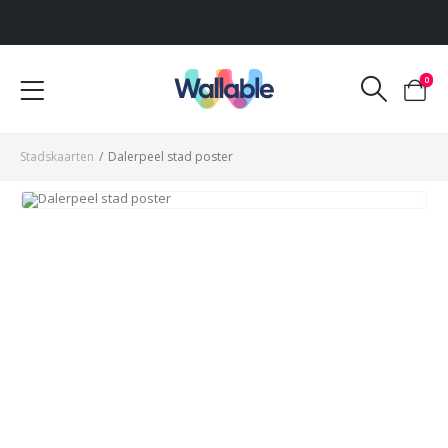
Voor 12:00 uur besteld, dezelfde werkdag verzonden
0
Stadskaarten
/
Dalerpeel stad poster