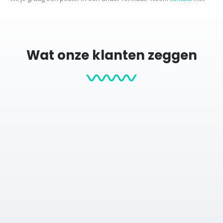
ons op voor de mogelijkheden.
Productcategorieën:
Wat onze klanten zeggen
Stadskaarten
City map posters
Posters