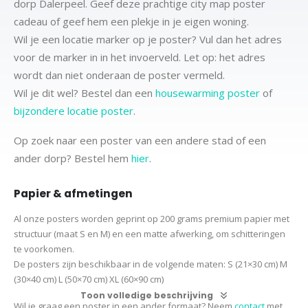
dorp Dalerpeel. Geef deze prachtige city map poster
cadeau of geef hem een plekje in je eigen woning.
Wil je een locatie marker op je poster? Vul dan het adres
voor de marker in in het invoerveld. Let op: het adres
wordt dan niet onderaan de poster vermeld.
Wil je dit wel? Bestel dan een
housewarming poster
of
bijzondere locatie poster
.
Op zoek naar een poster van een andere stad of een
ander dorp? Bestel hem
hier
.
Papier & afmetingen
Al onze posters worden geprint op 200 grams premium papier met
structuur (maat S en M) en een matte afwerking, om schitteringen
te voorkomen.
De posters zijn beschikbaar in de volgende maten:
S (21×30 cm)
M
(30×40 cm)
L (50×70 cm) XL (60×90 cm)
Toon volledige beschrijving
Wil je graag een poster in een ander formaat? Neem
contact
met