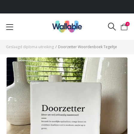
Voor 12:00 uur besteld, dezelfde werkdag verzonden
0
Geslaagd diploma uitreiking
/
Doorzetter Woordenboek Tegeltje