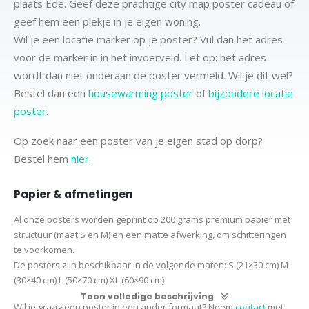
plaats Ede. Geef deze prachtige city map poster cadeau of
geef hem een plekje in je eigen woning.
Wil je een locatie marker op je poster? Vul dan het adres
voor de marker in in het invoerveld. Let op: het adres
wordt dan niet onderaan de poster vermeld. Wil je dit wel?
Bestel dan een
housewarming poster
of
bijzondere locatie
poster
.
Op zoek naar een poster van je eigen stad op dorp?
Bestel hem
hier
.
Papier & afmetingen
Al onze posters worden geprint op 200 grams premium papier met
structuur (maat S en M) en een matte afwerking, om schitteringen
te voorkomen.
De posters zijn beschikbaar in de volgende maten:
S (21×30 cm)
M
(30×40 cm)
L (50×70 cm) XL (60×90 cm)
Toon volledige beschrijving
Wil je graag een poster in een ander formaat? Neem
contact
met