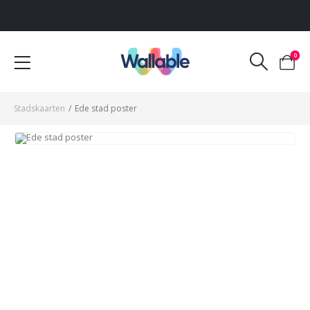
Voor 12:00 uur besteld, dezelfde werkdag verzonden
0
Stadskaarten
/
Ede stad poster