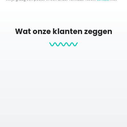
ons op voor de mogelijkheden.
Productcategorieën:
Wat onze klanten zeggen
Stadskaarten
City map posters
Posters