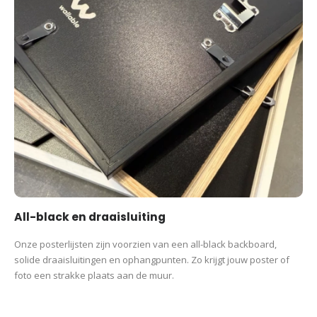
All-black en draaisluiting
Onze posterlijsten zijn voorzien van een all-black backboard,
solide draaisluitingen en ophangpunten. Zo krijgt jouw poster of
foto een strakke plaats aan de muur.