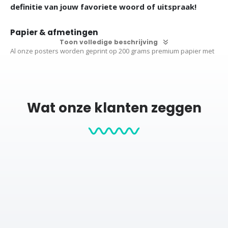
definitie van jouw favoriete woord of uitspraak!
Papier & afmetingen
Toon volledige beschrijving
Al onze posters worden geprint op 200 grams premium papier met
structuur (maat S en M) en een matte afwerking, om schitteringen
te voorkomen.
De posters zijn beschikbaar in de volgende maten:
S (21×30 cm)
M
(30×40 cm)
L (50×70 cm) XL (60×90 cm)
Wat onze klanten zeggen
Wil je graag een poster in een ander formaat? Neem
contact
met
ons op voor de mogelijkheden.
Productcategorieën:
Posters
Woordenboek
Zwart wit