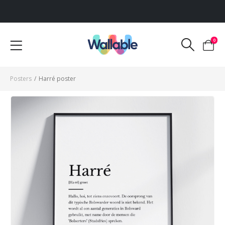
Voor 12:00 uur besteld, dezelfde werkdag verzonden
0
Posters
/
Harré poster