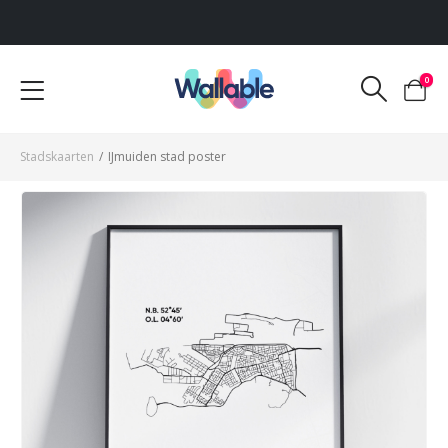
Voor 12:00 uur besteld, dezelfde werkdag verzonden
0
Stadskaarten
/
IJmuiden stad poster