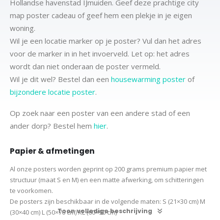
Hollandse havenstad IJmuiden. Geef deze prachtige city
map poster cadeau of geef hem een plekje in je eigen
woning.
Wil je een locatie marker op je poster? Vul dan het adres
voor de marker in in het invoerveld. Let op: het adres
wordt dan niet onderaan de poster vermeld.
Wil je dit wel? Bestel dan een
housewarming poster
of
bijzondere locatie poster
.
Op zoek naar een poster van een andere stad of een
ander dorp? Bestel hem
hier
.
Papier & afmetingen
Al onze posters worden geprint op 200 grams premium papier met
structuur (maat S en M) en een matte afwerking, om schitteringen
te voorkomen.
De posters zijn beschikbaar in de volgende maten:
S (21×30 cm)
M
Toon volledige beschrijving
(30×40 cm)
L (50×70 cm) XL (60×90 cm)